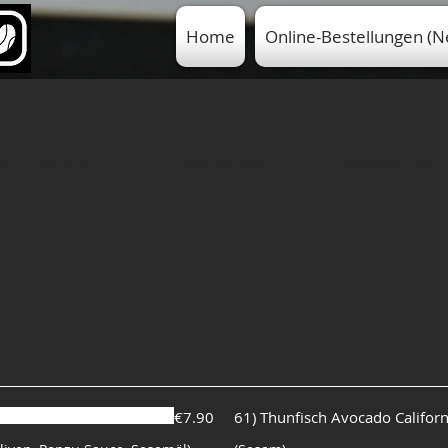
Home
Online-Bestellungen (N
INATURE ROLLS
NIKI BOXEN
SASHIMI UND 
€7.90
61) Thunfisch Avocado Californi