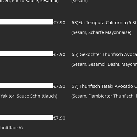
Oliven, Ponzu Sauce, Sesamöl)
(Sesam)
€7.90
63)Ebi Tempura California (6 St
(Sesam, Scharfe Mayonnaise)
€7.90
65) Gekochter Thunfisch Avoca
(Sesam, Sesamöl, Dashi, Mayonn
€7.90
67) Thunfisch Tataki Avocado Ca
Yakitori Sauce Schnittlauch)
(Sesam, Flambierter Thunfisch, 
€7.90
chnittlauch)