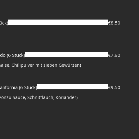
ück)
€8.50
do (6 Stück)
€7.90
aise, Chilipulver mit sieben Gewürzen)
lifornia (6 Stück)
€9.50
Ponzu Sauce, Schnittlauch, Koriander)