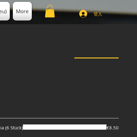
eu)
More
登入
TATAKI
FUTO MAKI
Calfornia Roll
a (6 Stück)
€8.50