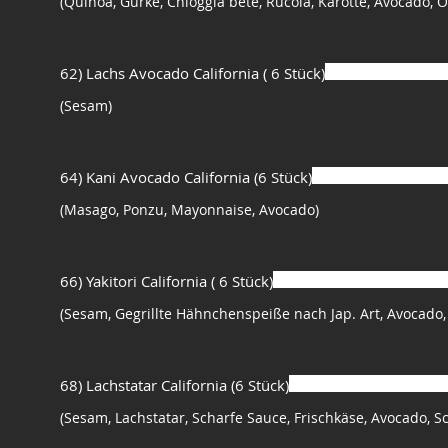
(Quinoa, Gurke, Chioggia bete, Rucola, Karotte, Avocado, 
62) Lachs Avocado California ( 6 Stück)
(Sesam)
64) Kani Avocado California (6 Stück)
(Masago, Ponzu, Mayonnaise, Avocado)
66) Yakitori California ( 6 Stück)
(Sesam, Gegrillte Hähnchenspeiße nach Jap. Art, Avocado, 
68) Lachstatar California (6 Stück)
(Sesam, Lachstatar, Scharfe Sauce, Frischkäse, Avocado, S