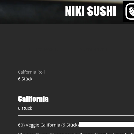
​NIKI SUSHI
Lunch Boxen
Sushi Boxen
S
Calfornia Roll
6 Stück
California
6 stück
60) Veggie California (6 Stück)