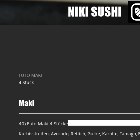
​NIKI SUSHI
Lunch Boxen
Sushi Boxen
S
FUTO MAKI
4 Stück
Maki
40) Futo Maki 4 Stücke
Kurbisstreifen, Avocado, Rettich, Gurke, Karotte, Tamago, 