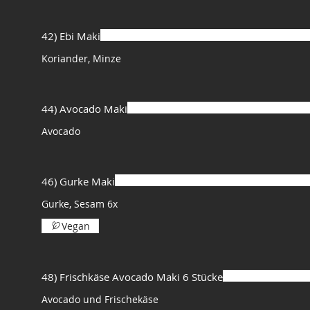
42) Ebi Maki
Koriander, Minze
44) Avocado Maki
Avocado
46) Gurke Maki
Gurke, Sesam 6x
Vegan
48) Frischkäse Avocado Maki 6 Stücke
Avocado und Frischekäse