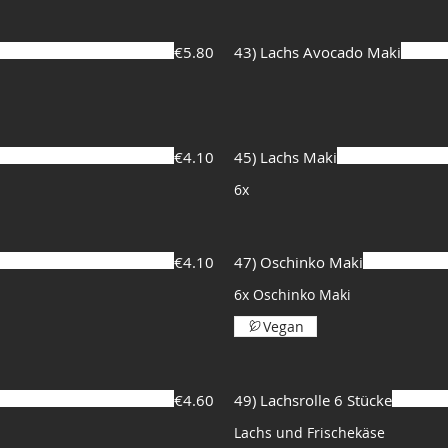
€5.80
43) Lachs Avocado Maki
€4.10
45) Lachs Maki
6x
€4.10
47) Oschinko Maki
6x Oschinko Maki
Vegan
€4.60
49) Lachsrolle 6 Stücke
Lachs und Frischekäse