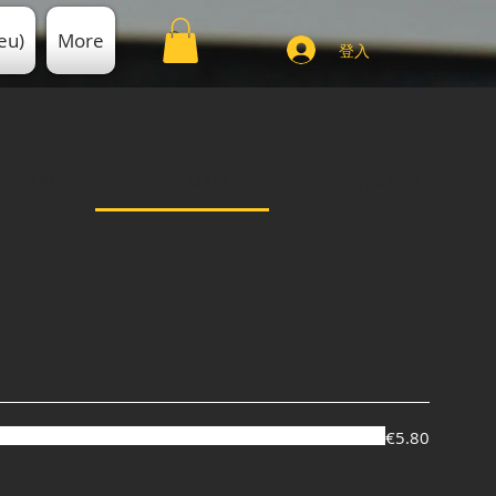
eu)
More
登入
TATAKI
FUTO MAKI
Calfornia Roll
€5.80