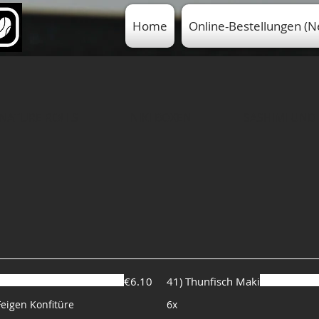
Home
Online-Bestellungen (N
INATURE ROLLS
NIKI BOXEN
SASHIMI UND 
€6.10
41) Thunfisch Maki
Feigen Konfitüre
6x